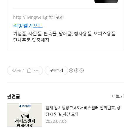
하세요 전국 각지에서 올라오는 전
국구 최다 상품 매일 10만 개 이상
의 신규 상품 업로드
http://livingwell.gift/
광고
리빙웰기프트
기념품, 사은품, 판촉물, 답례품, 행사용품, 오피스용품
단체주문 맞춤제작
공감
구독하기
관련글
더보기
딤채 김치냉장고 AS 서비스센터 전화번호, 상
담사 연결 시간 요약
2022.07.06