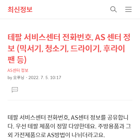
최신정보
검
메
색
뉴
테팔 서비스센터 전화번호, AS 센터 정
상
본
보 (믹서기, 청소기, 드라이기, 후라이
문
세
팬 등)
제
컨
목
AS센터 정보
텐
by
오푸닝
2022. 7. 5. 10:17
본
츠
댓
문
글
달
기
테팔 서비스센터 전화번호, AS센터 정보를 공유합니
다. 우선 테팔 제품이 정말 다양한데요. 주방용품과 그
외 가전제품으로 AS방법이 나뉘더라고요.